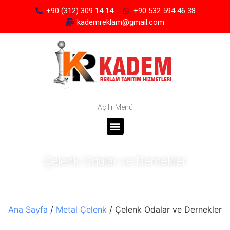
+90 (312) 309 14 14
+90 532 594 46 38
kademreklam@gmail.com
Açılır Menü
Çelenk Odalar ve Dernekler
Ana Sayfa
/
Metal Çelenk
/ Çelenk Odalar ve Dernekler