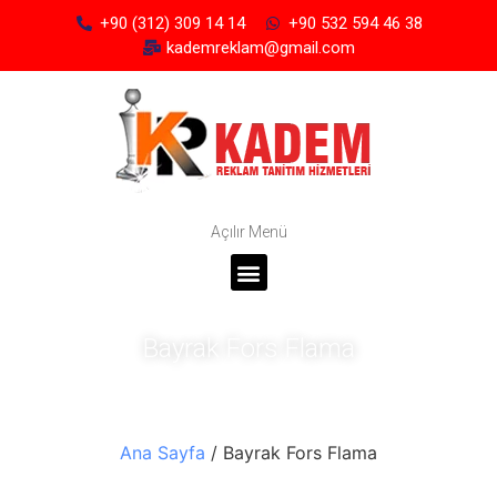
+90 (312) 309 14 14
+90 532 594 46 38
kademreklam@gmail.com
Açılır Menü
Bayrak Fors Flama
Ana Sayfa
/ Bayrak Fors Flama