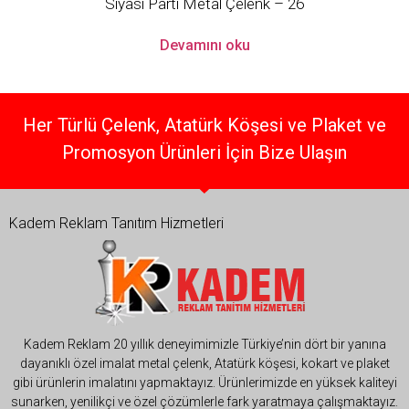
Siyasi Parti Metal Çelenk – 26
Devamını oku
Her Türlü Çelenk, Atatürk Köşesi ve Plaket ve
Promosyon Ürünleri İçin Bize Ulaşın
Kadem Reklam Tanıtım Hizmetleri
Kadem Reklam 20 yıllık deneyimimizle Türkiye’nin dört bir yanına
dayanıklı özel imalat metal çelenk, Atatürk köşesi, kokart ve plaket
gibi ürünlerin imalatını yapmaktayız. Ürünlerimizde en yüksek kaliteyi
sunarken, yenilikçi ve özel çözümlerle fark yaratmaya çalışmaktayız.