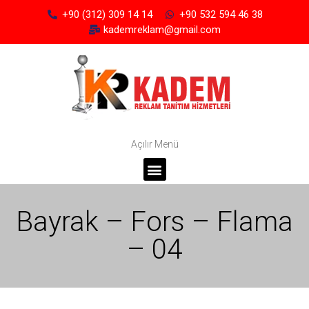
+90 (312) 309 14 14
+90 532 594 46 38
kademreklam@gmail.com
Açılır Menü
Bayrak – Fors – Flama
– 04