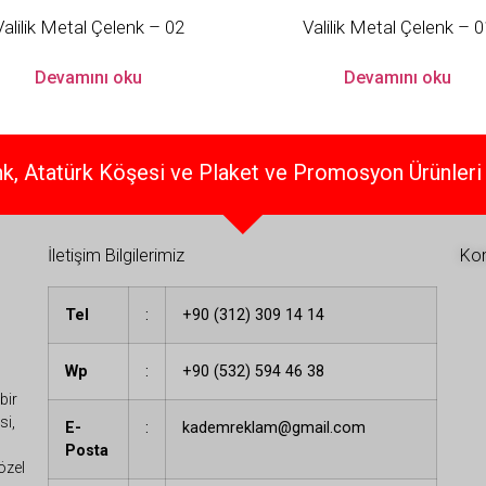
Valilik Metal Çelenk – 02
Valilik Metal Çelenk – 0
Devamını oku
Devamını oku
k, Atatürk Köşesi ve Plaket ve Promosyon Ürünleri 
İletişim Bilgilerimiz
Kon
Tel
:
+90 (312) 309 14 14
Wp
:
+90 (532) 594 46 38
bir
si,
E-
:
kademreklam@gmail.com
Posta
özel