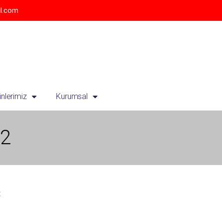
l.com
ünlerimiz
Kurumsal
02
2