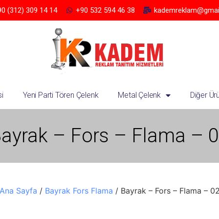
0 (312) 309 14 14
+90 532 594 46 38
kademreklam@gmai
i
Yeni Parti Tören Çelenk
Metal Çelenk
Diğer Ür
ayrak – Fors – Flama – 
Ana Sayfa
/
Bayrak Fors Flama
/ Bayrak – Fors – Flama – 0