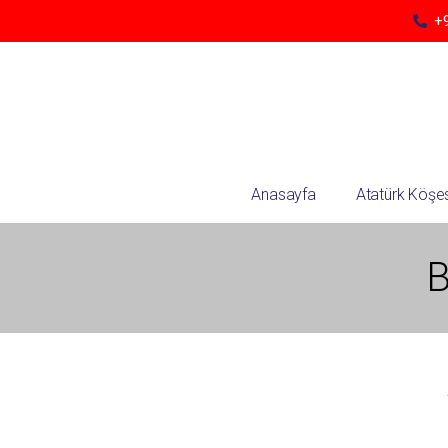
+9
Anasayfa
Atatürk Köşes
B