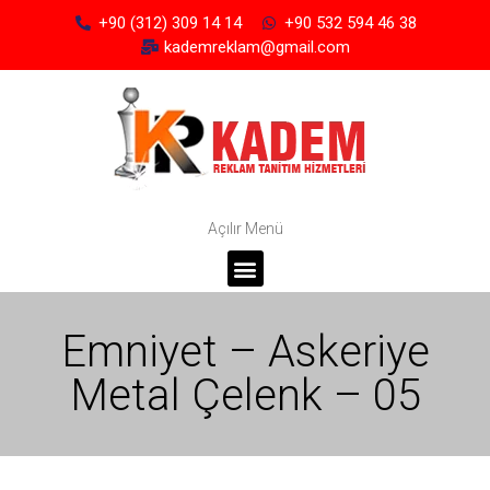
+90 (312) 309 14 14
+90 532 594 46 38
kademreklam@gmail.com
Açılır Menü
Emniyet – Askeriye
Metal Çelenk – 05