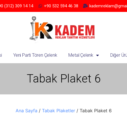
0 (312) 309 14 14
+90 532 594 46 38
kademreklam@gmai
i
Yeni Parti Tören Çelenk
Metal Çelenk
Diğer Ür
Tabak Plaket 6
Ana Sayfa
/
Tabak Plaketler
/ Tabak Plaket 6