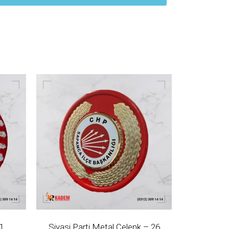
1
Siyasi Parti Metal Çelenk – 26