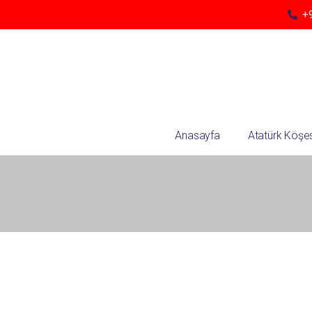
+9
Anasayfa
Atatürk Köşes