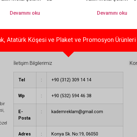
Devamını oku
Devamını oku
k, Atatürk Köşesi ve Plaket ve Promosyon Ürünleri 
İletişim Bilgilerimiz
Kon
Tel
:
+90 (312) 309 14 14
Wp
:
+90 (532) 594 46 38
bir
si,
E-
:
kademreklam@gmail.com
Posta
özel
Adres
:
Konya Sk. No:19, 06050