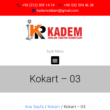
+90 (312) 309 14 14
+90 532 594 46 38
kademreklam@gmail.com
Açılır Menü
Kokart – 03
Ana Sayfa
/
Kokart
/ Kokart – 03