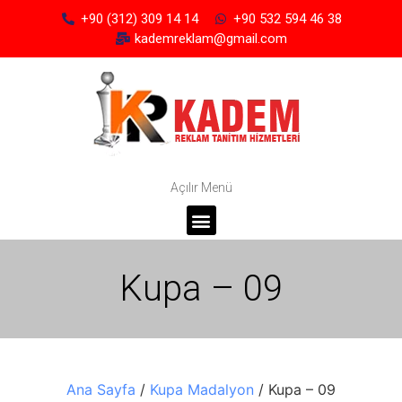
+90 (312) 309 14 14
+90 532 594 46 38
kademreklam@gmail.com
Açılır Menü
Kupa – 09
Ana Sayfa
/
Kupa Madalyon
/ Kupa – 09