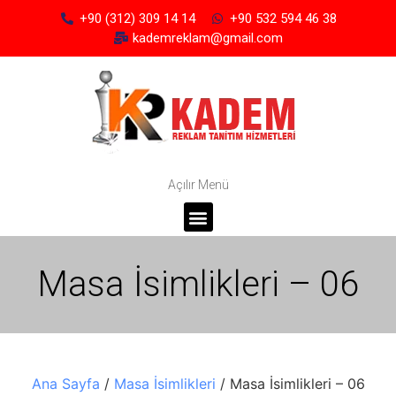
+90 (312) 309 14 14
+90 532 594 46 38
kademreklam@gmail.com
Açılır Menü
Masa İsimlikleri – 06
Ana Sayfa
/
Masa İsimlikleri
/ Masa İsimlikleri – 06