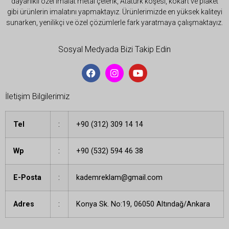
dayanıklı özel imalat metal çelenk, Atatürk köşesi, kokart ve plaket
gibi ürünlerin imalatını yapmaktayız. Ürünlerimizde en yüksek kaliteyi
sunarken, yenilikçi ve özel çözümlerle fark yaratmaya çalışmaktayız.
Sosyal Medyada Bizi Takip Edin
İletişim Bilgilerimiz
Tel
:
+90 (312) 309 14 14
Wp
:
+90 (532) 594 46 38
E-Posta
:
kademreklam@gmail.com
Adres
:
Konya Sk. No:19, 06050 Altındağ/Ankara