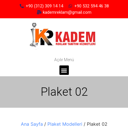
+90 (312) 309 14 14
+90 532 594 46 38
kademreklam@gmail.com
Açılır Menü
Plaket 02
Ana Sayfa
/
Plaket Modelleri
/ Plaket 02