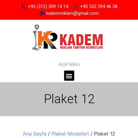
+90 (312) 309 14 14
+90 532 594 46 38
kademreklam@gmail.com
Açılır Menü
Plaket 12
Ana Sayfa
/
Plaket Modelleri
/ Plaket 12